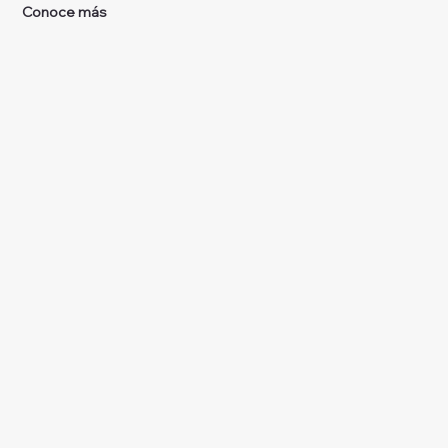
Conoce más
Noticias
Conoce las noticias más
recientes de la AEPR
Aquí