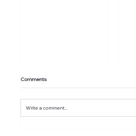
Carta al Presidente de la
Pos
Comments
Cámara sobre P de la C.
ace
1201
Expresamos nuestro respaldo
La 
al Proyecto de la Cámara 1201,
de 
Write a comment...
medida que propone
la i
restablecer progresivamente
gen
un mecanismo de
del 
financiamiento adecuado y
prop