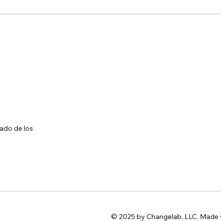
odelo institucional vige
proyectos de ley q
ado de los
© 2025 by Changelab, LLC. Made 