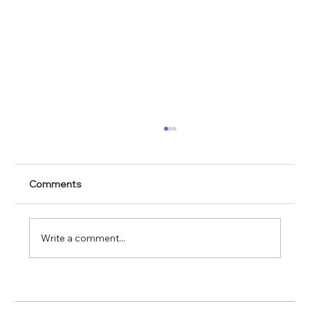
Posicionamiento de la AEPR acerca del
P. del S. 1183
La Asociación de Economistas de Puerto Rico
Comments
(AEPR) reconoce la importancia del debate
generado en torno al Proyecto del Senado
1183, el cual propone cambios significativos
Write a comment...
al modelo institucional vige