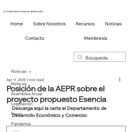
Asociación de Economistas de Puerto Rico
Home
Sobre Nosotros
Recursos
Noticias
Contacto
Membresía
Noticias
Apr 9, 2025
1 min read
Noticias
Posición de la AEPR sobre el
Asamblea Anual
proyecto propuesto Esencia
Legislación
Descarga aquí la carta al Departamento de 
Foros
Desarrollo Económico y Comercio:
Pandemia