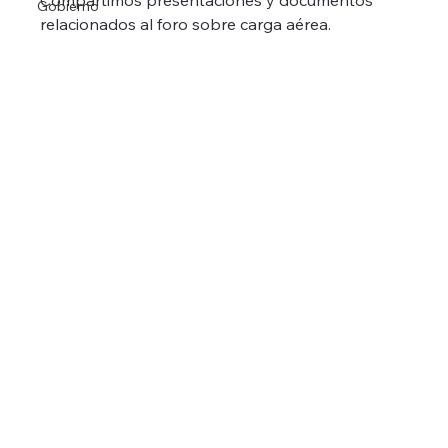
Compartimos presentaciones y documentos 
Gobierno
relacionados al foro sobre carga aérea.