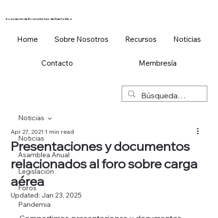
Asociación de Economistas de Puerto Rico
Home
Sobre Nosotros
Recursos
Noticias
Contacto
Membresía
Noticias
Apr 27, 2021
1 min read
Noticias
Presentaciones y documentos
Asamblea Anual
relacionados al foro sobre carga
Legislación
aérea
Foros
Updated:
Jan 23, 2025
Pandemia